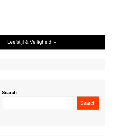
Leefstijl & Veiligheid
Nachtwerk & Leefstijl
Veiligheid in het Nachtleven
Search
Search