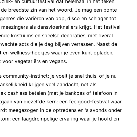
muziek- en cultuurfestival dat helemaal in het teken
 in de breedste zin van het woord. Je mag een bonte
genres die variëren van pop, disco en schlager tot
meezingers als dansvloerknallers krijgt. Het festival
lende kostuums en speelse decoraties, met overal
rwachte acts die je dag blijven verrassen. Naast de
t en wellness-hoekjes waar je even kunt opladen,
k voor vegetariërs en vegans.
 community-instinct: je voelt je snel thuis, of je nu
nkelijkheid krijgen veel aandacht, net als
k cashless betalen (met je bankpas of telefoon in
tgaan van diezelfde kern: een feelgood-festival waar
rdt meegezogen in de optredens en ‘s avonds onder
rtom: een laagdrempelige ervaring waar je hoofd en