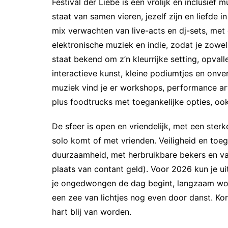
Festival der Liebe is een vrolijk en inclusief 
staat van samen vieren, jezelf zijn en liefde
mix verwachten van live-acts en dj-sets, met 
elektronische muziek en indie, zodat je zowel 
staat bekend om z’n kleurrijke setting, opval
interactieve kunst, kleine podiumtjes en onve
muziek vind je er workshops, performance ar
plus foodtrucks met toegankelijke opties, oo
De sfeer is open en vriendelijk, met een sterke
solo komt of met vrienden. Veiligheid en toega
duurzaamheid, met herbruikbare bekers en vaa
plaats van contant geld). Voor 2026 kun je ui
je ongedwongen de dag begint, langzaam wo
een zee van lichtjes nog even door danst. Ko
hart blij van worden.