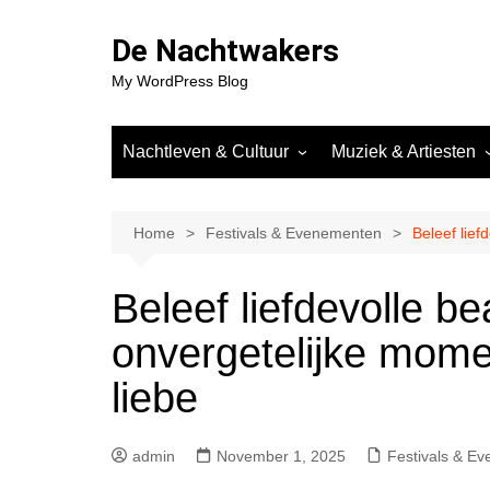
Skip
to
De Nachtwakers
content
My WordPress Blog
Nachtleven & Cultuur
Muziek & Artiesten
Clubs & Nachtlocaties
DJ’s & Artiesten
Community & Subculturen
Muziekgenres in het
Home
Festivals & Evenementen
Beleef lief
Nachtleven
Geschiedenis van het
Nachtleven
Trends in Muziek & 
Beleef liefdevolle b
Interviews & Verhalen uit de
Reviews van Events
onvergetelijke mome
Scene
Releases
liebe
admin
November 1, 2025
Festivals & E