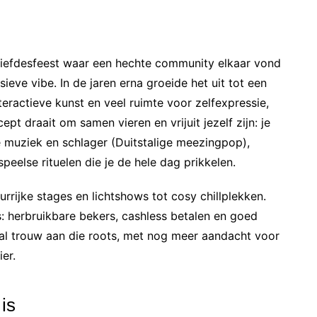
g liefdesfeest waar een hechte community elkaar vond
ieve vibe. In de jaren erna groeide het uit tot een
eractieve kunst en veel ruimte voor zelfexpressie,
pt draait om samen vieren en vrijuit jezelf zijn: je
e muziek en schlager (Duitstalige meezingpop),
else rituelen die je de hele dag prikkelen.
urrijke stages en lichtshows tot cosy chillplekken.
s: herbruikbare bekers, cashless betalen en goed
ival trouw aan die roots, met nog meer aandacht voor
er.
is