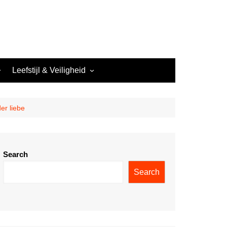
Leefstijl & Veiligheid
Nachtwerk & Leefstijl
Veiligheid in het Nachtleven
er liebe
Search
Search