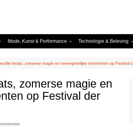
Mode, Kunst & Performance
Technologie & Beleving
Mode & Nachtelijke Styling
Technologie & Lichtshows
Nachtelijke Kunst &
Festivals & Evenementen
devolle beats, zomerse magie en onvergetelijke momenten op Festival d
Performance
Dance
Nachtfotografie &
eats, zomerse magie en
Beeldcultuur
 &
nten op Festival der
venementen