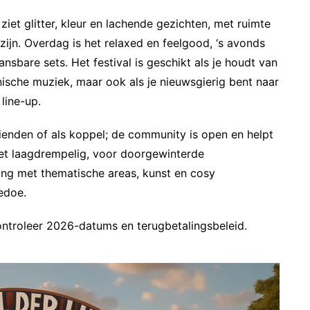
iet glitter, kleur en lachende gezichten, met ruimte
zijn. Overdag is het relaxed en feelgood, ‘s avonds
sbare sets. Het festival is geschikt als je houdt van
nische muziek, maar ook als je nieuwsgierig bent naar
line-up.
rienden of als koppel; de community is open en helpt
s het laagdrempelig, voor doorgewinterde
ang met thematische areas, kunst en cosy
gedoe.
ontroleer 2026-datums en terugbetalingsbeleid.