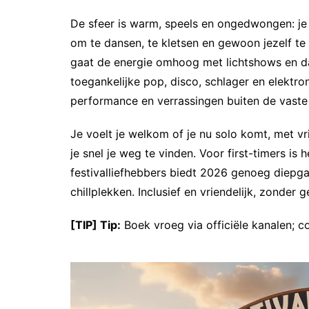
De sfeer is warm, speels en ongedwongen: je z
om te dansen, te kletsen en gewoon jezelf te 
gaat de energie omhoog met lichtshows en dan
toegankelijke pop, disco, schlager en elektro
performance en verrassingen buiten de vaste 
Je voelt je welkom of je nu solo komt, met v
je snel je weg te vinden. Voor first-timers i
festivalliefhebbers biedt 2026 genoeg diepg
chillplekken. Inclusief en vriendelijk, zonder 
[TIP] Tip:
Boek vroeg via officiële kanalen; c