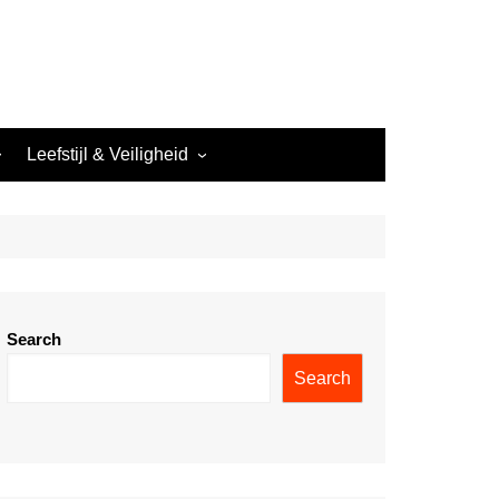
Leefstijl & Veiligheid
Nachtwerk & Leefstijl
Veiligheid in het Nachtleven
Search
Search