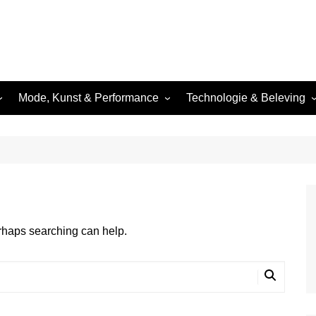
Mode, Kunst & Performance
Technologie & Beleving
Mode & Nachtelijke Styling
Technologie & Lichtshows
Nachtelijke Kunst &
Festivals & Evenementen
Performance
Dance
Nachtfotografie &
Beeldcultuur
 &
erhaps searching can help.