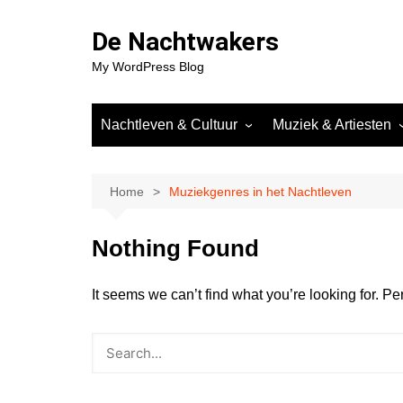
Skip
to
De Nachtwakers
content
My WordPress Blog
Nachtleven & Cultuur
Muziek & Artiesten
Clubs & Nachtlocaties
DJ’s & Artiesten
Community & Subculturen
Muziekgenres in het
Home
Muziekgenres in het Nachtleven
Nachtleven
Geschiedenis van het
Nachtleven
Trends in Muziek & 
Nothing Found
Interviews & Verhalen uit de
Reviews van Events
Scene
Releases
It seems we can’t find what you’re looking for. P