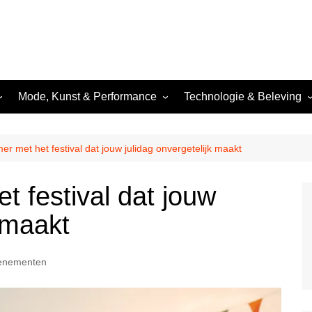
Mode, Kunst & Performance
Technologie & Beleving
Mode & Nachtelijke Styling
Technologie & Lichtshows
Nachtelijke Kunst &
Festivals & Evenementen
er met het festival dat jouw julidag onvergetelijk maakt
Performance
Dance
Nachtfotografie &
t festival dat jouw
Beeldcultuur
 &
k maakt
venementen