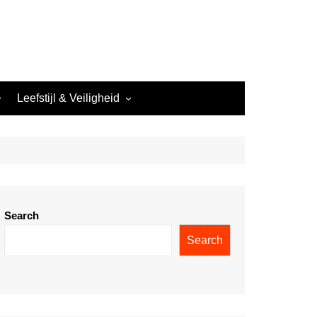
Leefstijl & Veiligheid
Nachtwerk & Leefstijl
Veiligheid in het Nachtleven
Search
Search