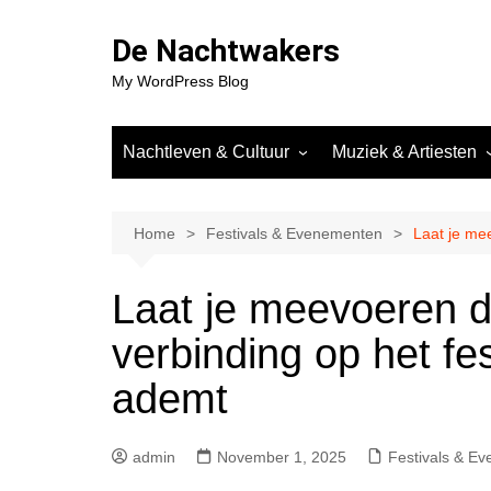
Skip
to
De Nachtwakers
content
My WordPress Blog
Nachtleven & Cultuur
Muziek & Artiesten
Clubs & Nachtlocaties
DJ’s & Artiesten
Community & Subculturen
Muziekgenres in het
Home
Festivals & Evenementen
Laat je me
Nachtleven
Geschiedenis van het
Nachtleven
Trends in Muziek & 
Laat je meevoeren d
Interviews & Verhalen uit de
Reviews van Events
verbinding op het fe
Scene
Releases
ademt
admin
November 1, 2025
Festivals & E