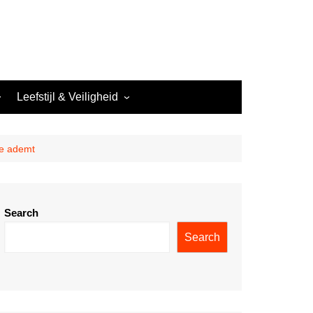
Leefstijl & Veiligheid
Nachtwerk & Leefstijl
Veiligheid in het Nachtleven
de ademt
Search
Search