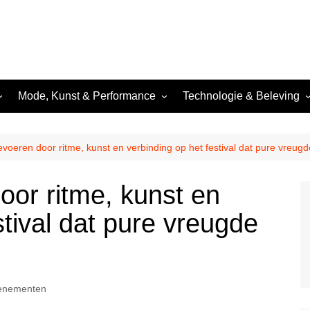
Mode, Kunst & Performance
Technologie & Beleving
Mode & Nachtelijke Styling
Technologie & Lichtshows
Nachtelijke Kunst &
Festivals & Evenementen
evoeren door ritme, kunst en verbinding op het festival dat pure vreug
Performance
Dance
Nachtfotografie &
oor ritme, kunst en
Beeldcultuur
 &
stival dat pure vreugde
venementen