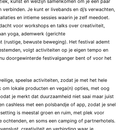
uziek, kunst en welzijn samenkomen om je een paar
 verbinden. Je kunt er livebands en dj’s verwachten,
llaties en intieme sessies waarin je zelf meedoet.
acht voor workshops en talks over creativiteit,
aan yoga, ademwerk (gerichte
(rustige, bewuste beweging). Het festival ademt
gestemden, volgt activiteiten op je eigen tempo en
je nu doorgewinterde festivalganger bent of voor het
eilige, speelse activiteiten, zodat je met het hele
ak om lokale producten en vega(n) opties, met oog
odat je merkt dat duurzaamheid niet saai maar juist
rken cashless met een polsbandje of app, zodat je snel
setting is meestal groen en ruim, met plek voor
ige ochtenden, en soms een camping of partnerhotels.
venslust, creativiteit en verbinding waar je