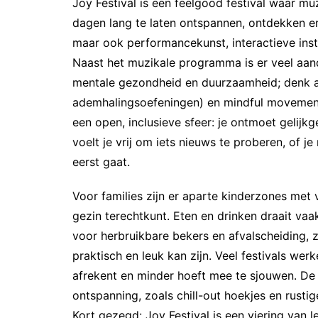
Joy Festival is een feelgood festival waar m
dagen lang te laten ontspannen, ontdekken en
maar ook performancekunst, interactieve insta
Naast het muzikale programma is er veel aand
mentale gezondheid en duurzaamheid; denk 
ademhalingsoefeningen) en mindful movement 
een open, inclusieve sfeer: je ontmoet gelijk
voelt je vrij om iets nieuws te proberen, of 
eerst gaat.
Voor families zijn er aparte kinderzones met v
gezin terechtkunt. Eten en drinken draait va
voor herbruikbare bekers en afvalscheiding, z
praktisch en leuk kan zijn. Veel festivals we
afrekent en minder hoeft mee te sjouwen. De 
ontspanning, zoals chill-out hoekjes en rust
Kort gezegd: Joy Festival is een viering van le