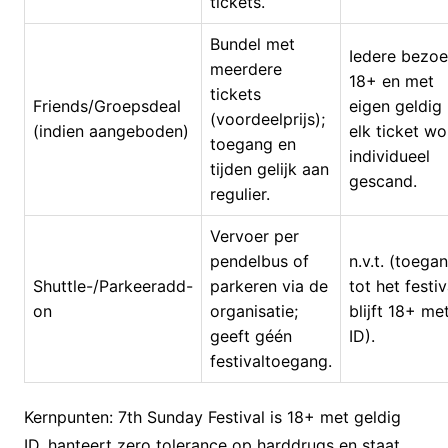
tickets.
Bundel met
Iedere bezoe
meerdere
18+ en met
tickets
Friends/Groepsdeal
eigen geldig 
(voordeelprijs);
(indien aangeboden)
elk ticket wo
toegang en
individueel
tijden gelijk aan
gescand.
regulier.
Vervoer per
pendelbus of
n.v.t. (toega
Shuttle-/Parkeeradd-
parkeren via de
tot het festiv
on
organisatie;
blijft 18+ me
geeft géén
ID).
festivaltoegang.
Kernpunten: 7th Sunday Festival is 18+ met geldig
ID, hanteert zero tolerance op harddrugs en staat