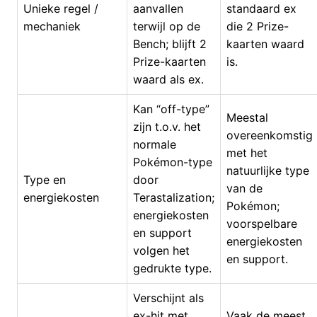
Unieke regel /
aanvallen
standaard ex
mechaniek
terwijl op de
die 2 Prize-
Bench; blijft 2
kaarten waard
Prize-kaarten
is.
waard als ex.
Kan “off-type”
Meestal
zijn t.o.v. het
overeenkomstig
normale
met het
Pokémon-type
natuurlijke type
Type en
door
van de
energiekosten
Terastalization;
Pokémon;
energiekosten
voorspelbare
en support
energiekosten
volgen het
en support.
gedrukte type.
Verschijnt als
ex-hit met
Vaak de meest