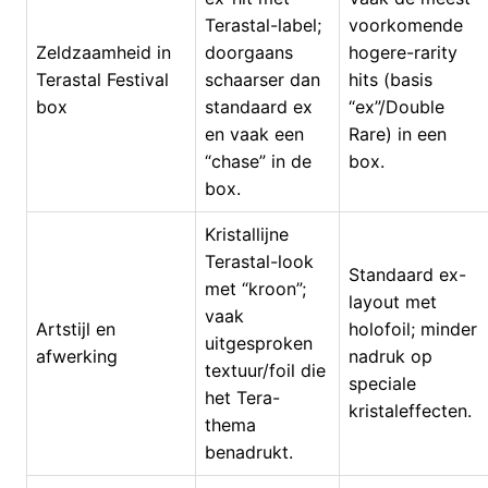
Terastal-label;
voorkomende
Zeldzaamheid in
doorgaans
hogere-rarity
Terastal Festival
schaarser dan
hits (basis
box
standaard ex
“ex”/Double
en vaak een
Rare) in een
“chase” in de
box.
box.
Kristallijne
Terastal-look
Standaard ex-
met “kroon”;
layout met
vaak
Artstijl en
holofoil; minder
uitgesproken
afwerking
nadruk op
textuur/foil die
speciale
het Tera-
kristaleffecten.
thema
benadrukt.