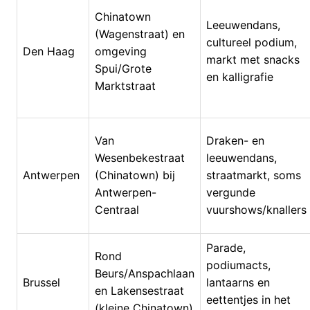
Chinatown
Leeuwendans,
(Wagenstraat) en
cultureel podium,
Den Haag
omgeving
markt met snacks
Spui/Grote
en kalligrafie
Marktstraat
Van
Draken- en
Wesenbekestraat
leeuwendans,
Antwerpen
(Chinatown) bij
straatmarkt, soms
Antwerpen-
vergunde
Centraal
vuurshows/knallers
Parade,
Rond
podiumacts,
Beurs/Anspachlaan
Brussel
lantaarns en
en Lakensestraat
eettentjes in het
(kleine Chinatown)